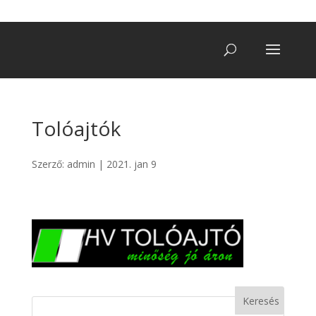
+36 20/ 249 7900
vegatro@gmail.com
Tolóajtók
Szerző:
admin
|
2021. jan 9