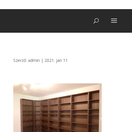
+36 20/ 249 7900
vegatro@gmail.com
Szerző:
admin
|
2021. jan 11