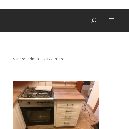
+36 20/ 249 7900
vegatro@gmail.com
Szerző:
admin
|
2022. márc 7