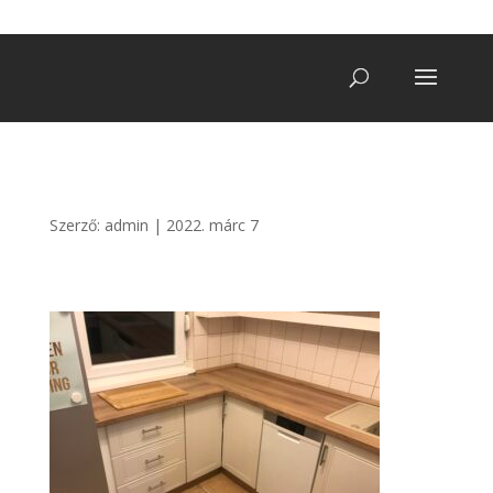
+36 20/ 249 7900
vegatro@gmail.com
Szerző:
admin
|
2022. márc 7