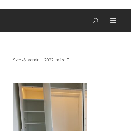
+36 20/ 249 7900
vegatro@gmail.com
Szerző:
admin
|
2022. márc 7