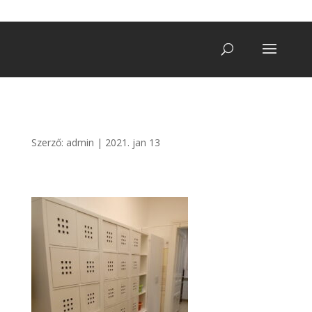
+36 20/ 249 7900
vegatro@gmail.com
Szerző:
admin
|
2021. jan 13