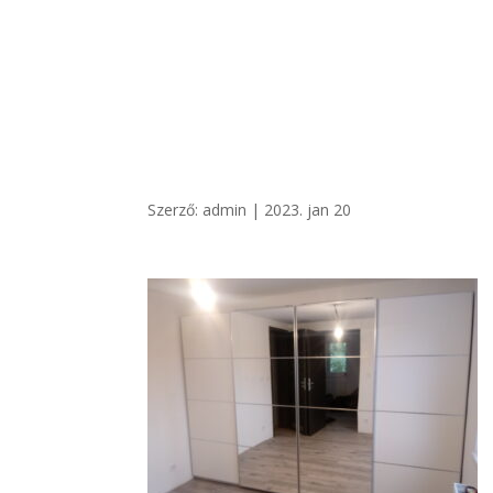
+36 20/ 249 7900
vegatro@gmail.com
Szerző:
admin
|
2023. jan 20