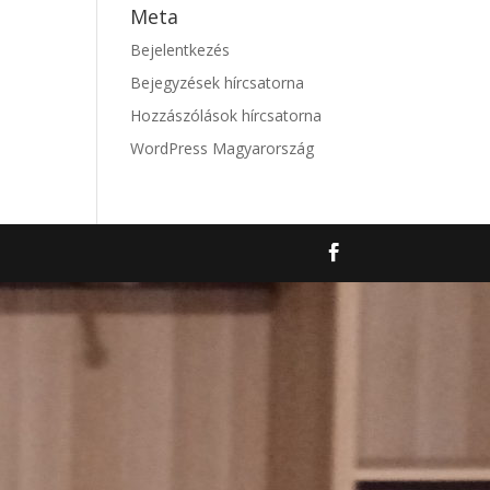
Meta
Bejelentkezés
Bejegyzések hírcsatorna
Hozzászólások hírcsatorna
WordPress Magyarország