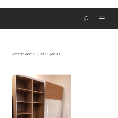
+36 20/ 249 7900
vegatro@gmail.com
Szerző:
admin
|
2021. jan 11