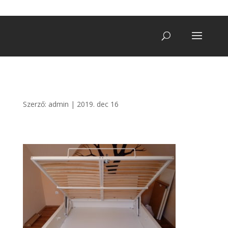
+36 20/ 249 7900
vegatro@gmail.com
Szerző:
admin
|
2019. dec 16