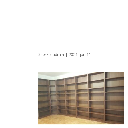
+36 20/ 249 7900
vegatro@gmail.com
Szerző:
admin
|
2021. jan 11