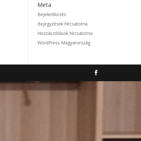
Meta
Bejelentkezés
Bejegyzések hírcsatorna
Hozzászólások hírcsatorna
WordPress Magyarország