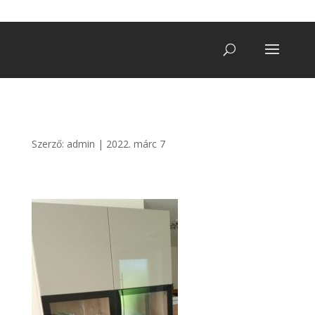
+36 20/ 249 7900
vegatro@gmail.com
Szerző:
admin
|
2022. márc 7