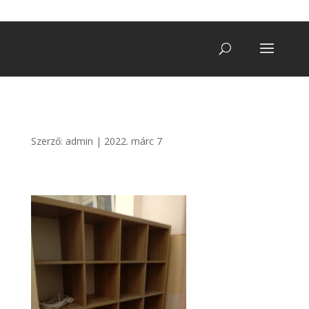
+36 20/ 249 7900
vegatro@gmail.com
Szerző:
admin
|
2022. márc 7