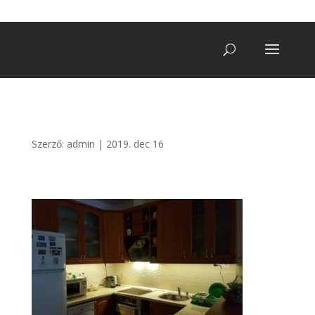
+36 20/ 249 7900
vegatro@gmail.com
Szerző:
admin
|
2019. dec 16