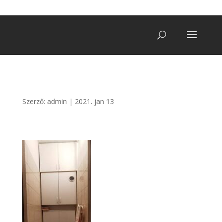
+36 20/ 249 7900
vegatro@gmail.com
Szerző:
admin
|
2021. jan 13