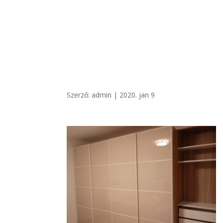
+36 20/ 249 7900
vegatro@gmail.com
Szerző:
admin
|
2020. jan 9