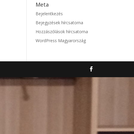
Meta
Bejelentkezés
Bejegyzések hírcsatorna
Hozzászólások hírcsatorna
WordPress Magyarország