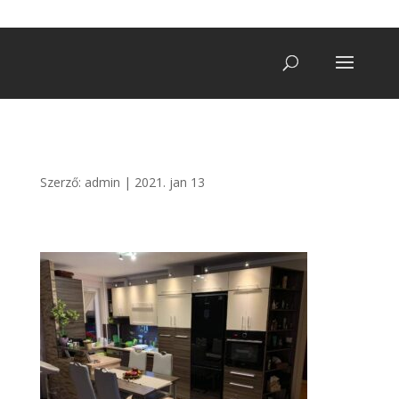
+36 20/ 249 7900
vegatro@gmail.com
Szerző:
admin
|
2021. jan 13